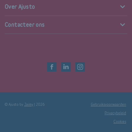
Over Ajusto
Contacteer ons
© Ajusto by
Jaimy
|
2026
Gebruiksvoorwaarden
Privacybeleid
Cookies