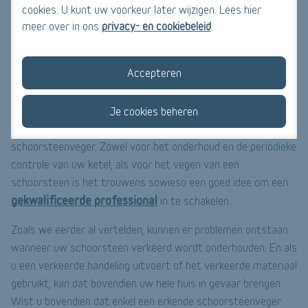
cookies. U kunt uw voorkeur later wijzigen. Lees hier
geveegd.
meer over in ons
privacy- en cookiebeleid
.
Hoe wordt een verbuisde schoorsteen geveegd?
Accepteren
Een verbuisde en traditionele schoorsteen worden niet op
dezelfde manier schoongemaakt. Een verbuisde schoorsteen
vergt namelijk meer technische middelen. Laat uw
Je cookies beheren
schoorsteen dus altijd vegen door een professionele
schoorsteenveger. Zowel voor het onderhoud en de periodieke
controle van uw ketel, als voor het vegen van een
schoorsteen is het trouwens sowieso een goed idee om een
gekwalificeerde professional
in te schakelen.
Zoals we eerder al vertelden, kunnen er problemen ontstaan
wanneer uw schoorsteen verkeerd wordt onderhouden. En als
u een verkeerde handeling uitvoert of het verkeerde materiaal
gebruikt, kan dat bovendien uw hele huis in gevaar brengen.
Wist u bovendien dat enkel een erkende schoorsteenveger