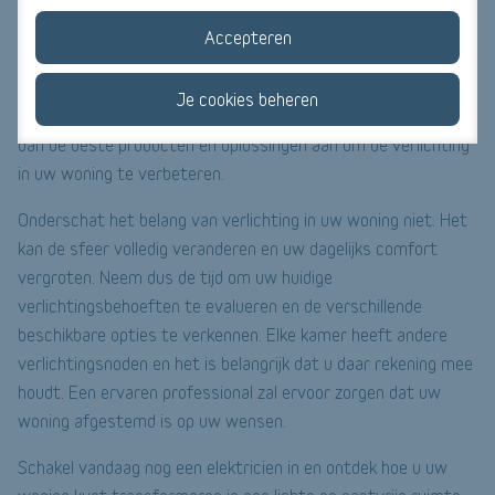
echter dat bepaalde oplossingen gespecialiseerde kennis
Accepteren
een gekwalificeerde
vereisen. Aarzel dus niet om
professional
in te schakelen voor persoonlijk advies en veilige
Je cookies beheren
elektricien
installaties. Een
kijkt naar uw wensen en raadt u
dan de beste producten en oplossingen aan om de verlichting
in uw woning te verbeteren.
Onderschat het belang van verlichting in uw woning niet. Het
kan de sfeer volledig veranderen en uw dagelijks comfort
vergroten. Neem dus de tijd om uw huidige
verlichtingsbehoeften te evalueren en de verschillende
beschikbare opties te verkennen. Elke kamer heeft andere
verlichtingsnoden en het is belangrijk dat u daar rekening mee
houdt. Een ervaren professional zal ervoor zorgen dat uw
woning afgestemd is op uw wensen.
Schakel vandaag nog een elektricien in en ontdek hoe u uw