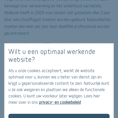
bevoegd voor verwarming en het onderhoud van ketels.
Wallonië heeft in 2009 voor beslist dat gasketels elke 3 jaar
door een chauffagist moeten worden gekeurd. Mazoutketels
moeten één keer per jaar door dezelfde professional worden
gecontroleerd.
Woont u in Vlaanderen? Dan moet u uw mazoutketel jaarlijks
Wilt u een optimaal werkende
laten keuren en uw gasketel om de twee jaar. Hetzelfde geldt
website?
als u in het Brussels Gewest woont, behalve dat
verwarmingstoestellen die meer dan 15 jaar oud zijn,
Als u onze cookies accepteert, werkt de website
verplicht gekeurd moeten worden door een door Leefmilieu
optimaal voor u, kunnen we u beter van dienst zijn en
Brussel aangestelde deskundige. In alle drie de gewesten
krijgt u gepersonaliseerde content te zien. Natuurlijk kunt
bent u overigens verplicht een beroep te doen op een erkende
u ze ook weigeren en plaatsen we alleen de functionele
loodgieter of technicus. Hij zal u een certificaat overhandigen
cookies. U kunt uw voorkeur later wijzigen. Lees hier
voor de periodieke keuring dat u zorgvuldig moet bewaren.
meer over in ons
privacy- en cookiebeleid
.
Wie voert het onderhoud uit van een ketel?