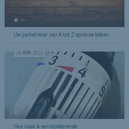
3m
Uw parketvloer van A tot Z opnieuw lakken
26
APR.
2022
2m
Hoe maak ik een blokkerende