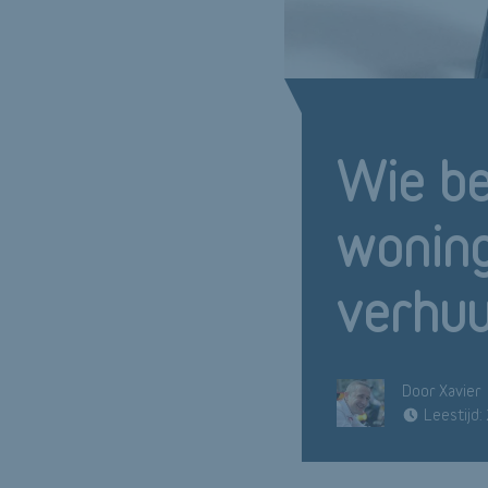
Wie be
woning
verhu
Door Xavier
Leestijd: