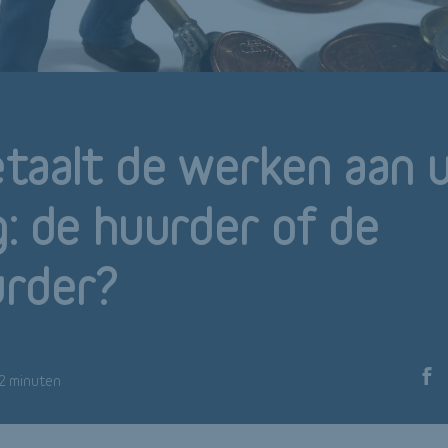
taalt de werken aan 
: de huurder of de
urder?
 2 minuten