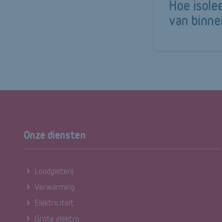
Hoe isole
van binne
Onze diensten
Loodgieterij
Verwarming
Elektriciteit
Grote elektro