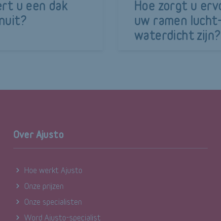
ert u een dak
Hoe zorgt u erv
nuit?
uw ramen lucht-
waterdicht zijn?
Over Ajusto
Hoe werkt Ajusto
Onze prijzen
Onze specialisten
Word Ajusto-specialist