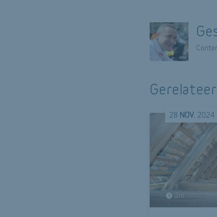
Ges
Conten
Gerelateer
28
NOV.
2024
2m