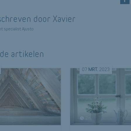
chreven door Xavier
t specialist Ajusto
de artikelen
07
MRT.
2023
2m