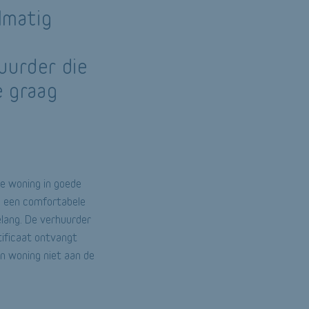
lmatig
uurder die
e graag
de woning in goede
om een comfortabele
belang. De verhuurder
rtificaat ontvangt
n woning niet aan de