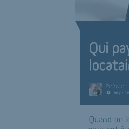
Qui pay
locatai
Par Xavier
Temps de 
Quand on l