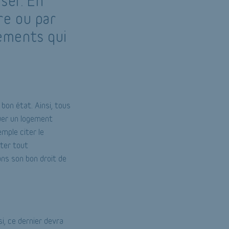
ser. En
re ou par
nements qui
 bon état. Ainsi, tous
ouer un logement
mple citer le
iter tout
ans son bon droit de
i, ce dernier devra