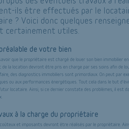
propos des éventuels travaux à réali
ent-ils être effectués par le locatai
taire ? Voici donc quelques renseig
t certainement utiles.
préalable de votre bien
 savoir que le propriétaire est chargé de louer son bien immobilier en
 de la location devront être pris en charge par ses soins afin de l
faire, des diagnostics immobiliers sont primordiaux. On peut par exe
isques ou aux performances énergétiques. Tout cela dans le but d’év
tur locataire. Ainsi, si ce dernier constate des problèmes, il est d
x.
vaux à la charge du propriétaire
coûteux et imposants devront être réalisés par le propriétaire. Ains