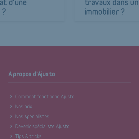
at d'une
travaux dans un
 ?
immobilier ?
A propos d'Ajusto
Comment fonctionne Ajusto
Nos prix
Nos spécialistes
Devenir spécialiste Ajusto
Tips & tricks