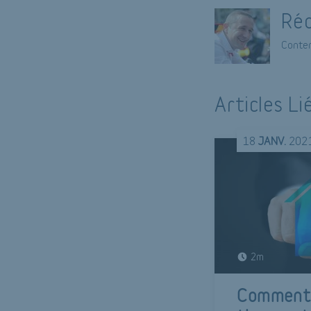
Réd
Conten
Articles Li
18
JANV.
202
2m
Comment 