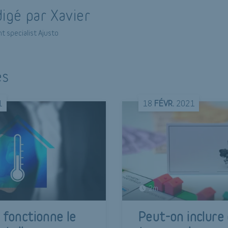
igé par Xavier
t specialist Ajusto
és
1
18
FÉVR.
2021
2m
fonctionne le
Peut-on inclure