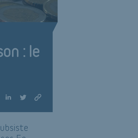
on : le
?
subsiste