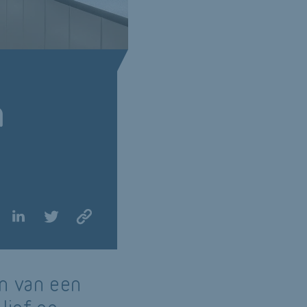
n
en van een