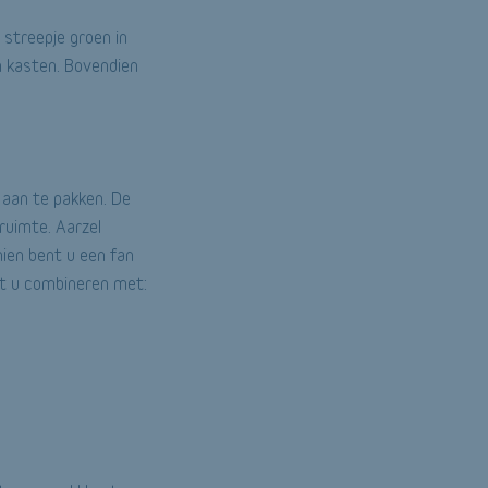
streepje groen in
n kasten. Bovendien
e aan te pakken. De
 ruimte. Aarzel
hien bent u een fan
nt u combineren met:
s