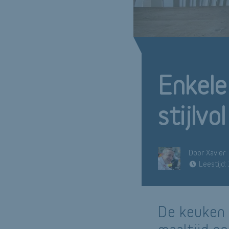
Enkele
stijlvo
Door Xavier
Leestijd:
De keuken 