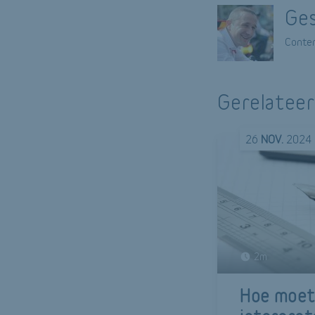
Ges
Conten
Gerelateer
26
NOV.
2024
2m
Hoe moet