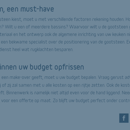
n, een must-have
teen kiest, moet u met verschillende factoren rekening houden. H
? Wilt u een of meerdere bassins? Waarvoor wilt u de gootsteen ge
eriaal en het ontwerp ook de algemene inrichting van uw keuken ni
 een bekwame specialist over de positionering van de gootsteen. Ee
 dienst heel wat rugklachten besparen.
innen uw budget opfrissen
 een make-over geeft, moet u uw budget bepalen. Vraag gerust ad
ij of zij zal samen met u alle kosten op een rijtje zetten. Ook de kos
ft. Binnenwerk is namelijk niet altijd even voor de hand liggend. N
s
voor een offerte op maat. Zo blijft uw budget perfect onder contro