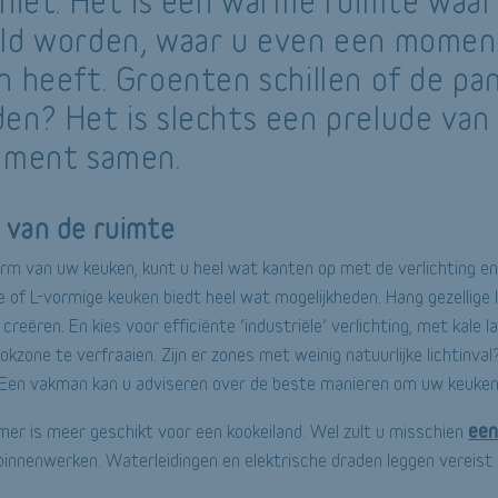
eniet. Het is een warme ruimte waar 
ld worden, waar u even een momen
n heeft. Groenten schillen of de pa
en? Het is slechts een prelude van
oment samen.
g van de ruimte
orm van uw keuken, kunt u heel wat kanten op met de verlichting en
 of L-vormige keuken biedt heel wat mogelijkheden. Hang gezellige
creëren. En kies voor efficiënte ‘industriële’ verlichting, met kale
kzone te verfraaien. Zijn er zones met weinig natuurlijke lichtinval
. Een vakman kan u adviseren over de beste manieren om uw keuken 
een
er is meer geschikt voor een kookeiland. Wel zult u misschien
binnenwerken. Waterleidingen en elektrische draden leggen vereist 