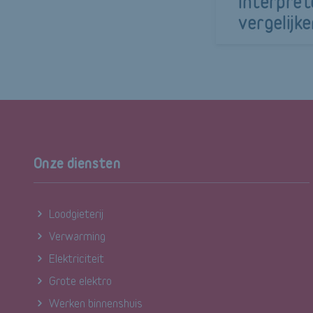
interpret
vergelijk
Onze diensten
Loodgieterij
Verwarming
Elektriciteit
Grote elektro
Werken binnenshuis