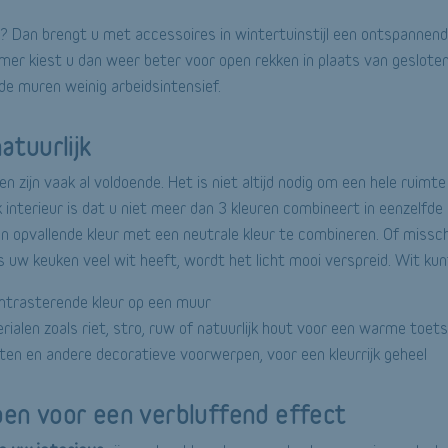
 Dan brengt u met accessoires in wintertuinstijl een ontspannend 
kamer kiest u dan weer beter voor open rekken in plaats van geslote
 de muren weinig arbeidsintensief.
natuurlijk
n zijn vaak al voldoende. Het is niet altijd nodig om een hele ruimt
 interieur is dat u niet meer dan 3 kleuren combineert in eenzelfde
n opvallende kleur met een neutrale kleur te combineren. Of missc
s uw keuken veel wit heeft, wordt het licht mooi verspreid. Wit ku
ntrasterende kleur op een muur
rialen zoals riet, stro, ruw of natuurlijk hout voor een warme toet
ten en andere decoratieve voorwerpen, voor een kleurrijk geheel
pen voor een verbluffend effect