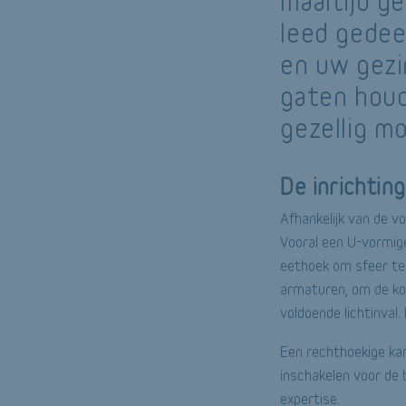
maaltijd g
leed gedee
en uw gezi
gaten houd
gezellig m
De inrichtin
Afhankelijk van de v
Vooral een U-vormige
eethoek om sfeer te 
armaturen, om de koo
voldoende lichtinval
Een rechthoekige kam
inschakelen voor de 
expertise.