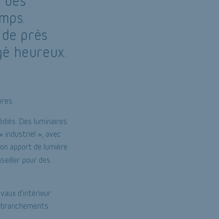
n des
emps.
 de près
gé heureux.
ures.
édiés. Des luminaires
« industriel », avec
bon apport de lumière
seiller pour des
avaux d'intérieur
es branchements