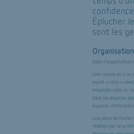
temps d’un 
confidences
Éplucher l
sont les g
Organisation
Selon l’organisation
Une cuisine en U ou 
esprit « cosy » viend
ampoules nues ou sus
dans les espaces peu
espaces vitrés judic
Une pièce de forme re
réalisés par un prof
électriques requièr