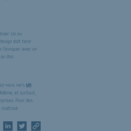
évier. Un ou
design doit tenir
e l’évoquer avec un
 au dos.
un
ntez-vous vers
. Même, et surtout,
rprises. Pour des
 maîtrisé.