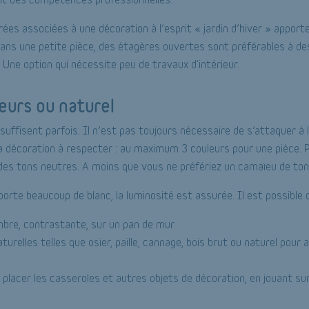
rées associées à une décoration à l’esprit « jardin d’hiver » appor
ans une petite pièce, des étagères ouvertes sont préférables à d
Une option qui nécessite peu de travaux d'intérieur.
eurs ou naturel
ffisent parfois. Il n’est pas toujours nécessaire de s’attaquer à l’
 la décoration à respecter : au maximum 3 couleurs pour une pièce.
des tons neutres. A moins que vous ne préfériez un camaïeu de tons
orte beaucoup de blanc, la luminosité est assurée. Il est possible de
bre, contrastante, sur un pan de mur
urelles telles que osier, paille, cannage, bois brut ou naturel pour
 placer les casseroles et autres objets de décoration, en jouant sur