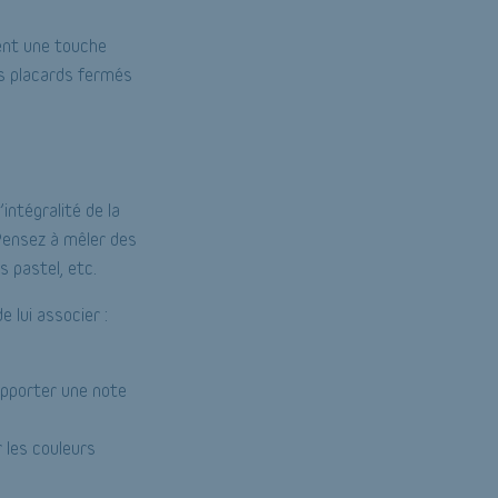
tent une touche
es placards fermés
intégralité de la
 Pensez à mêler des
 pastel, etc.
 lui associer :
 apporter une note
 les couleurs