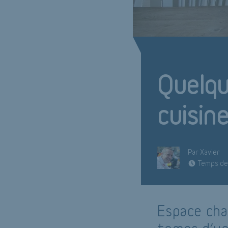
Quelqu
cuisin
Par Xavier
Temps de 
Espace chal