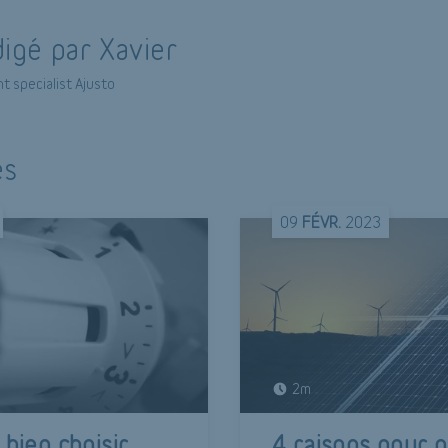
igé par Xavier
t specialist Ajusto
és
09
FÉVR.
2023
2m
ien choisir
4 raisons pour 