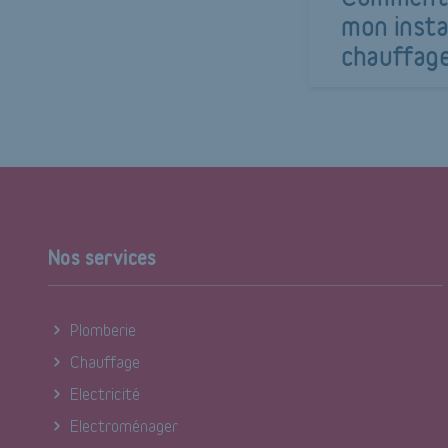
mon insta
chauffag
Nos services
Plomberie
Chauffage
Electricité
Electroménager