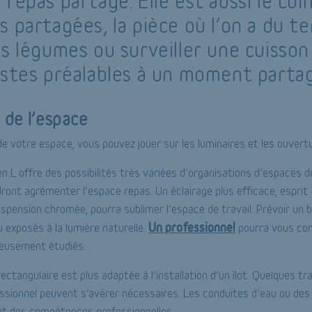
repas partagé. Elle est aussi le coi
 partagées, la pièce où l’on a du t
es légumes ou surveiller une cuisson
estes préalables à un moment parta
 de l’espace
 de votre espace, vous pouvez jouer sur les luminaires et les ouvert
en L offre des possibilités très variées d’organisations d’espaces d
ront agrémenter l’espace repas. Un éclairage plus efficace, esprit 
pension chromée, pourra sublimer l’espace de travail. Prévoir un 
Un professionnel
 exposés à la lumière naturelle.
pourra vous con
ieusement étudiés.
ctangulaire est plus adaptée à l’installation d’un îlot. Quelques tr
essionnel peuvent s’avérer nécessaires. Les conduites d’eau ou d
ent des compétences professionnelles.