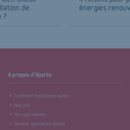
llation de
énergies renouv
e ?
A propos d'Ajusto
Comment fonctionne Ajusto
Nos prix
Nos spécialistes
Devenir spécialiste Ajusto