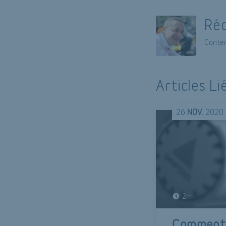
Réd
Conten
Articles Li
26
NOV.
2020
2m
Comment b