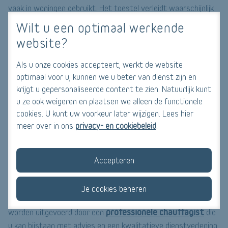
vaak in woningen gebruikt. Het toestel verleidt waarschijnlijk
door zijn zeer lage aanschafkosten en zijn lage
Wilt u een optimaal werkende
energieverbruik. Toch kunnen de dampen die de kachel afgeeft
website?
giftig zijn en ook het risico op ongevallen (met name
brandwonden en intoxicatie) is groter. Bovendien werkt een
Als u onze cookies accepteert, werkt de website
petroleumkachel een hoge vochtigheidsgraad in de hand.
optimaal voor u, kunnen we u beter van dienst zijn en
krijgt u gepersonaliseerde content te zien. Natuurlijk kunt
u ze ook weigeren en plaatsen we alleen de functionele
Het belang van ketelonderhoud
cookies. U kunt uw voorkeur later wijzigen. Lees hier
Om ervoor te zorgen dat uw verwarming lang meegaat, is het
meer over in ons
privacy- en cookiebeleid
.
belangrijk dat u de staat van uw apparatuur steeds door een
gekwalificeerde chauffagist
laat controleren.
Bijverwarming is trouwens enkel doeltreffend en zuinig als u
Accepteren
de verwarmingselementen combineert met een ander
verwarmingssysteem. Verwaarloos trouwens niet de
Je cookies beheren
periodieke controle van uw verwarmingsketel. Deze moet
professionele chauffagist
worden uitgevoerd door een
die
u kan bijstaan met advies en een kwalitatieve dienstverlening.