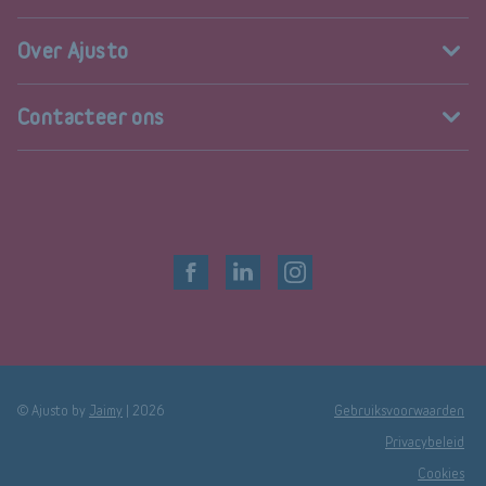
Over Ajusto
Contacteer ons
© Ajusto by
Jaimy
|
2026
Gebruiksvoorwaarden
Privacybeleid
Cookies