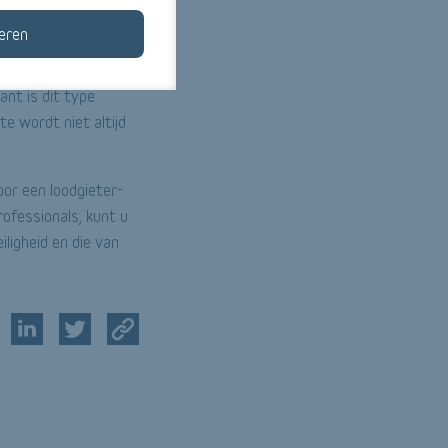
 en ecologisch. U
eren
eenvoudige
ienen met een
nt is dit type
e wordt niet altijd
oor een loodgieter-
ofessionals, kunt u
iligheid en die van