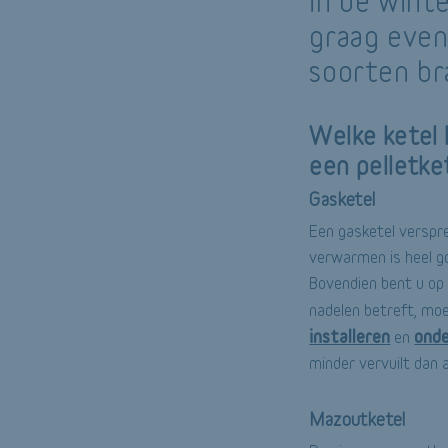
in de wint
graag even
soorten br
Welke ketel 
een pelletke
Gasketel
Een gasketel verspre
verwarmen is heel go
Bovendien bent u op 
nadelen betreft, moe
installeren
ond
en
minder vervuilt dan 
Mazoutketel