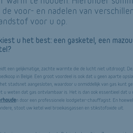
er warm te houden. Hieronder som
 de voor- en nadelen van verschille
andstof voor u op.
kiest u het best: een gasketel, een mazou
tel?
idt een gelijkmatige, zachte warmte die de lucht niet uitdroogt. D
edkoop in België. Een groot voordeel is ook dat u geen aparte opsl
het stadsnet aangesloten, waardoor u onmiddellijk van gas kunt g
t u weten dat gas ontvlambaar is. Het is dan ook essentieel dat 
erhoude
n door een professionele loodgieter-chauffagist. En hoewe
andere, stoot uw ketel wel broeikasgassen en stikstofoxide uit.