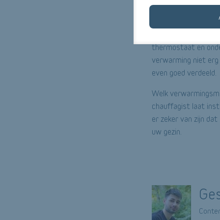
elektriciteitsnet aa
hoeft uw systeem na
convectoren, inertie
thermostaat en onde
verwarming niet erg 
even goed verdeeld.
Welk verwarmingsmoge
chauffagist laat ins
er zeker van zijn dat
uw gezin.
Ges
Conten