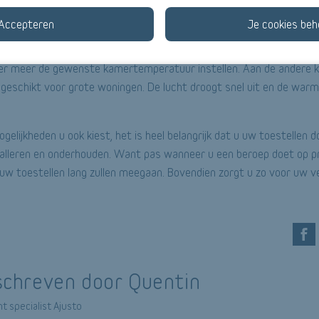
n te sluiten. Deze vorm van verwarming is bovendien gezond, schoon
Accepteren
Je cookies beh
uwelijks te onderhouden en er is een ruime keuze aan radiatoren: 
radiators of stralingspanelen. U kunt uw verwarming makkelijk bed
r meer de gewenste kamertemperatuur instellen. Aan de andere ka
geschikt voor grote woningen. De lucht droogt snel uit en de warmt
lijkheden u ook kiest, het is heel belangrijk dat u uw toestellen d
talleren en onderhouden. Want pas wanneer u een beroep doet op pr
 uw toestellen lang zullen meegaan. Bovendien zorgt u zo voor uw ve
chreven door Quentin
t specialist Ajusto