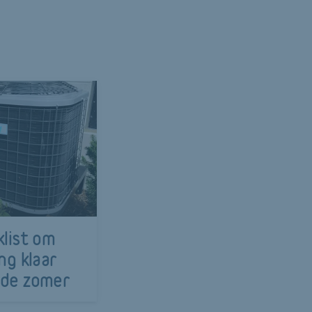
klist om
ng klaar
 de zomer