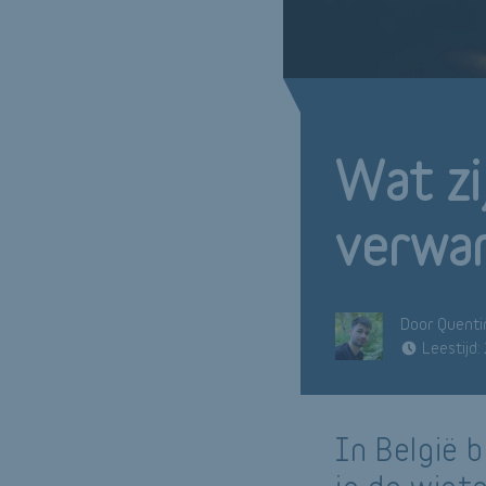
Wat zi
verwar
Door Quenti
Leestijd:
In België 