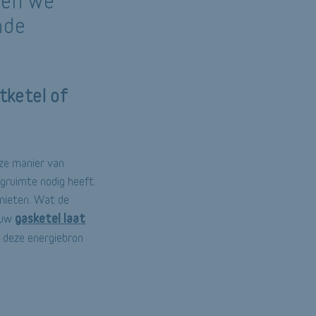
men we
nde
tketel of
eze manier van
agruimte nodig heeft.
enieten. Wat de
gasketel laat
u uw
l deze energiebron