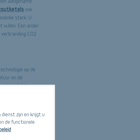
n een aangename
outketels
ook
ookolie sterk. U
t vullen. Een ander
e verbranding CO2
technologie op de
atuur en de
zijn verkrijgbaar in
op pallets laat
regelmatig te
ienst zijn en krijgt u
en de functionele
beleid
.
ijk enkel op het