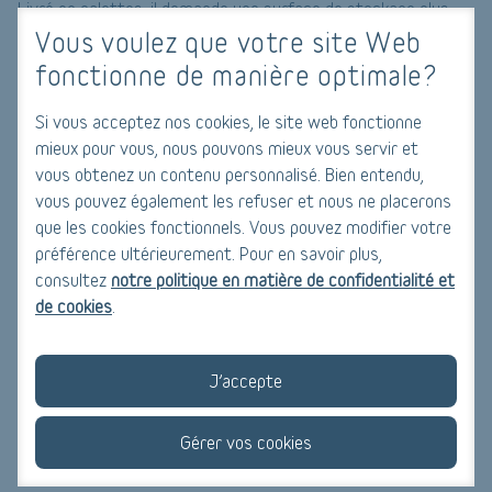
Livré en palettes, il demande une surface de stockage plus
Vous voulez que votre site Web
importante. Avec une chaudière à pellet, il est indispensable
de retirer la cendre régulièrement et de faire ramoner le
fonctionne de manière optimale?
conduit au moins une fois par an.
Si vous acceptez nos cookies, le site web fonctionne
mieux pour vous, nous pouvons mieux vous servir et
Chauffage électrique
vous obtenez un contenu personnalisé. Bien entendu,
Avec un chauffage électrique, l’installation est très simple
vous pouvez également les refuser et nous ne placerons
puisqu’il suffit d’un réseau électrique spécifique. Ce mode de
que les cookies fonctionnels. Vous pouvez modifier votre
chauffage est sain, propre et écologique. L’entretien est
préférence ultérieurement. Pour en savoir plus,
quasiment inexistant et un large choix de radiateurs est mis
consultez
notre politique en matière de confidentialité et
à votre disposition : simple convecteur, radiateur à inertie,
de cookies
.
panneau rayonnant. Le chauffage électrique est facile à
réguler grâce à un thermostat. Ce dernier permet d’adapter
J’accepte
la température de la pièce au niveau souhaité. Par contre, ce
mode de chauffage est peu adapté aux grands logements.
Gérer vos cookies
L’air y est rapidement asséché et la chaleur n'est pas
toujours bien répartie.