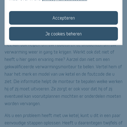
thermostaat bijvoorbeeld is ingesteld op 21 graden en de
kranen op 18 graden, zal de temperatuur nooit hoger zijn dan
Accepteren
18 graden.
Je cookies beheren
Enkele aanbevelingen
Het kan ook helpen om uw radiatoren te ontluchten om uw
verwarming weer in gang te krijgen. Werkt ook dat niet of
heeft u hier geen ervaring mee? Aarzel dan niet om een
gekwalificeerde verwarmingsmonteur te bellen. Vertel hem of
haar het merk en model van uw ketel en de foutcode die u
ziet. Die informatie helpt de monteur te bepalen welke werken
hij of zij moet uitvoeren. Ze zorgt er ook voor dat hij of zij
eventueel kan vooruitplannen mochten er onderdelen moeten
worden vervangen.
Als u een probleem heeft met uw ketel, kunt u dit in een paar
eenvoudige stappen oplossen. Heeft u daarentegen twijfels of