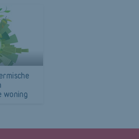
hermische
n
e woning