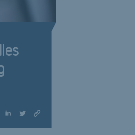
lles
g