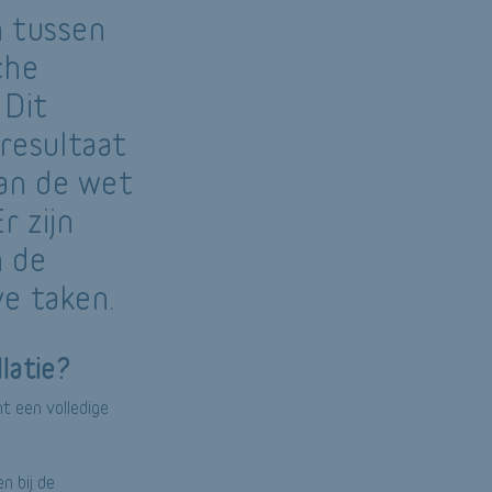
n tussen
che
 Dit
 resultaat
aan de wet
r zijn
n de
e taken.
llatie?
t een volledige
n bij de