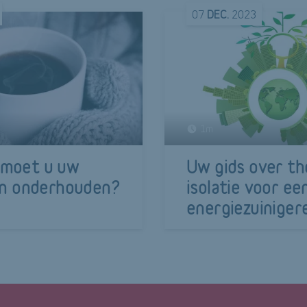
07
DEC.
2023
1m
moet u uw
Uw gids over t
en onderhouden?
isolatie voor ee
energiezuiniger