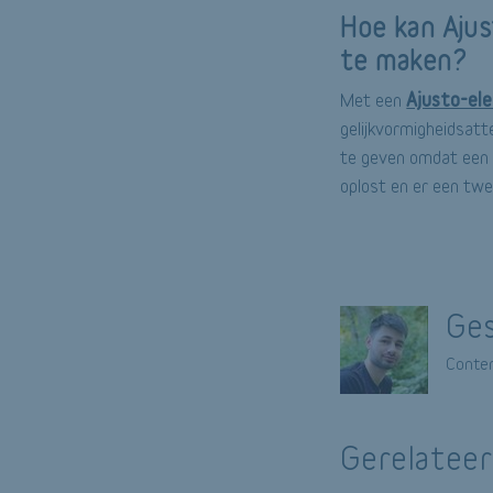
Hoe kan Ajus
te maken?
Ajusto-ele
Met een
gelijkvormigheidsatt
te geven omdat een p
oplost en er een twe
Ges
Conten
Gerelateer