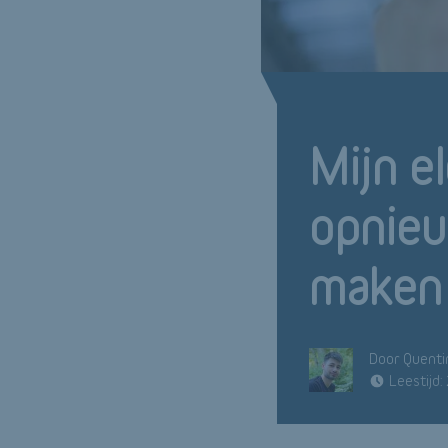
Mijn el
opnieu
maken
Door Quenti
Leestijd: