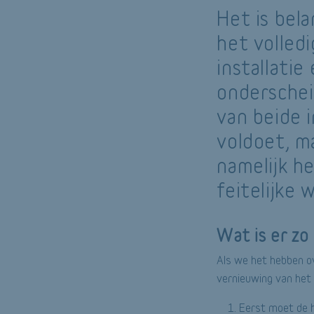
Het is bel
het volled
installati
onderscheid
van beide i
voldoet, ma
namelijk he
feitelijke
Wat is er zo 
Als we het hebben ov
vernieuwing van het 
Eerst moet de hu