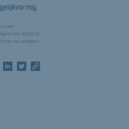
gelijkvormig
en u een
eigeren het attest af
ktricien het probleem