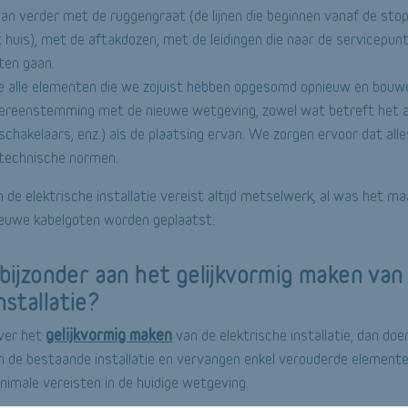
an verder met de ruggengraat (de lijnen die beginnen vanaf de sto
 huis), met de aftakdozen, met de leidingen die naar de servicepunt
aten gaan.
e alle elementen die we zojuist hebben opgesomd opnieuw en bou
overeenstemming met de nieuwe wetgeving, zowel wat betreft het 
schakelaars, enz.) als de plaatsing ervan. We zorgen ervoor dat all
technische normen.
 de elektrische installatie vereist altijd metselwerk, al was het m
ieuwe kabelgoten worden geplaatst.
 bijzonder aan het gelijkvormig maken van
nstallatie?
gelijkvormig maken
ver het
van de elektrische installatie, dan doe
de bestaande installatie en vervangen enkel verouderde elementen,
imale vereisten in de huidige wetgeving.