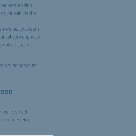
ppenkast en zich
en, de elektrische
wen we het systeem
aantal servicepunten
es voldoet aan de
aar om de banen te
 een
n we iets heel
 die we veilig