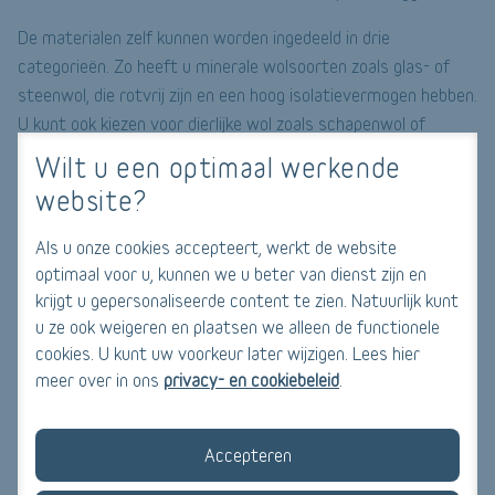
De materialen zelf kunnen worden ingedeeld in drie
categorieën. Zo heeft u minerale wolsoorten zoals glas- of
steenwol, die rotvrij zijn en een hoog isolatievermogen hebben.
U kunt ook kiezen voor dierlijke wol zoals schapenwol of
eendenveren, en plantaardige wol uit katoen, hennep of
Wilt u een optimaal werkende
cellulose. Plantaardige wol wordt vaak behandeld met een
website?
insectenwerende laag.
Als u onze cookies accepteert, werkt de website
Wat zijn de voordelen van dakisolatie van binnenuit?
optimaal voor u, kunnen we u beter van dienst zijn en
krijgt u gepersonaliseerde content te zien. Natuurlijk kunt
Mits het dak in perfecte staat is en niet gerepareerd hoeft te
u ze ook weigeren en plaatsen we alleen de functionele
worden, is het grote voordeel van isolatie van binnenuit dat
cookies. U kunt uw voorkeur later wijzigen. Lees hier
de balken, het gebint en de bekleding gewoon behouden blijven.
meer over in ons
privacy- en cookiebeleid
.
De werken zijn veel minder ingrijpend dan bij uitwendige
isolatie en bijgevolg ook minder duur.
Accepteren
Met een goed geïsoleerd dak nemen energieverliezen en