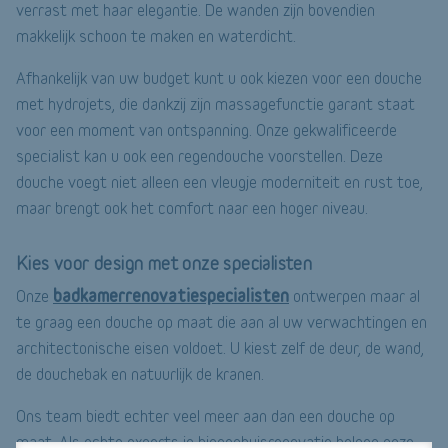
verrast met haar elegantie. De wanden zijn bovendien
makkelijk schoon te maken en waterdicht.
Afhankelijk van uw budget kunt u ook kiezen voor een douche
met hydrojets, die dankzij zijn massagefunctie garant staat
voor een moment van ontspanning. Onze gekwalificeerde
specialist kan u ook een regendouche voorstellen. Deze
douche voegt niet alleen een vleugje moderniteit en rust toe,
maar brengt ook het comfort naar een hoger niveau.
Kies voor design met onze specialisten
badkamerrenovatiespecialisten
Onze
ontwerpen maar al
te graag een douche op maat die aan al uw verwachtingen en
architectonische eisen voldoet. U kiest zelf de deur, de wand,
de douchebak en natuurlijk de kranen.
Ons team biedt echter veel meer aan dan een douche op
maat. Als echte experts in binnenhuisrenovatie helpen onze