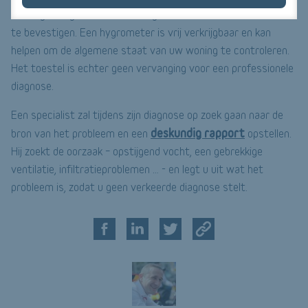
vochtigheidsgraad in uw woning te meten en uw vermoeden
te bevestigen. Een hygrometer is vrij verkrijgbaar en kan
helpen om de algemene staat van uw woning te controleren.
Het toestel is echter geen vervanging voor een professionele
diagnose.
Een specialist zal tijdens zijn diagnose op zoek gaan naar de
deskundig rapport
bron van het probleem en een
opstellen.
Hij zoekt de oorzaak – opstijgend vocht, een gebrekkige
ventilatie, infiltratieproblemen … - en legt u uit wat het
probleem is, zodat u geen verkeerde diagnose stelt.