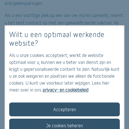
energiebesparingen.
Als u een vochtige plek op een van uw muren opmerkt, neemt
u het best contact op met een gekwalificeerde vakman. Hij
kan een diagnose stellen met een vochtigheidsmeter en de
Wilt u een optimaal werkende
bron opsporen. Hij kan ook andere apparaten gebruiken, zoals
website?
een infraroodcamera of een aquafoon. Die helpen de
technicus de precieze plaats en oorzaak van het vocht of het
Als u onze cookies accepteert, werkt de website
lek te bepalen, zonder uw woning te beschadigen.
optimaal voor u, kunnen we u beter van dienst zijn en
krijgt u gepersonaliseerde content te zien. Natuurlijk kunt
de specialist
Vindt
een lek of vochtprobleem? Contacteer
u ze ook weigeren en plaatsen we alleen de functionele
dan uw verzekering en controleer of ze de schade dekt. In dat
cookies. U kunt uw voorkeur later wijzigen. Lees hier
geval hoeft u de kosten van de door het lek veroorzaakte
meer over in ons
privacy- en cookiebeleid
.
schade en de werkzaamheden voor het opsporen niet te
betalen.
Accepteren
Waarom zou u een expert inschakelen?
Je cookies beheren
U kunt gerust zelf een vochttester kopen om de