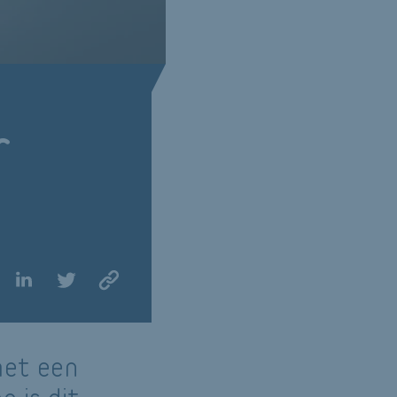
r
met een