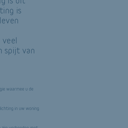
g is dit
ting is
 leven
n
 veel
 spijt van
logie waarmee u de
ichting in uw woning
n zijn verbonden met