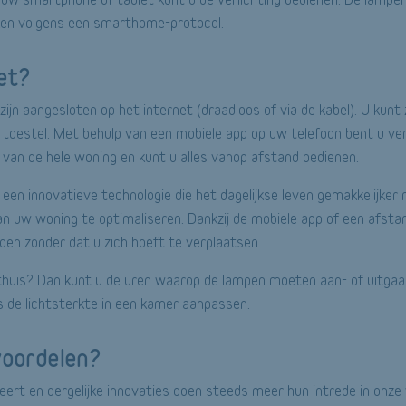
ken volgens een smarthome-protocol.
et?
zijn aangesloten op het internet (draadloos of via de kabel). U kunt
 toestel. Met behulp van een mobiele app op uw telefoon bent u v
van de hele woning en kunt u alles vanop afstand bedienen.
s een innovatieve technologie die het dagelijkse leven gemakkelijker
n uw woning te optimaliseren. Dankzij de mobiele app of een afsta
doen zonder dat u zich hoeft te verplaatsen.
 thuis? Dan kunt u de uren waarop de lampen moeten aan- of uitga
fs de lichtsterkte in een kamer aanpassen.
voordelen?
eert en dergelijke innovaties doen steeds meer hun intrede in onz