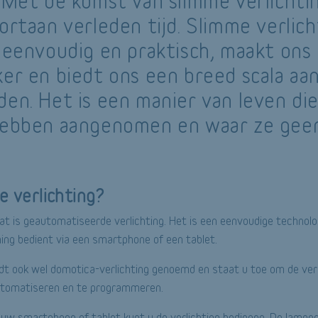
 Met de komst van slimme verlichtin
ortaan verleden tijd. Slimme verlich
, eenvoudig en praktisch, maakt ons
ker en biedt ons een breed scala aa
den. Het is een manier van leven die
hebben aangenomen en waar ze geen
e verlichting?
dat is geautomatiseerde verlichting. Het is een eenvoudige techno
ning bedient via een smartphone of een tablet.
dt ook wel domotica-verlichting genoemd en staat u toe om de verl
automatiseren en te programmeren.
p uw smartphone of tablet kunt u de verlichting bedienen. De lampe