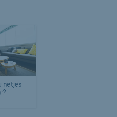
u netjes
r?