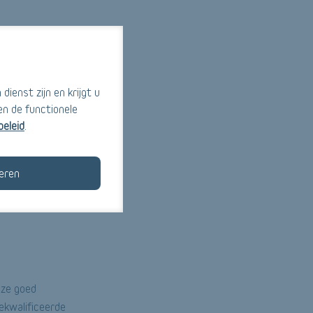
uden.
unt de lichten
per kamer uw
ienst zijn en krijgt u
o programmeren dat
en de functionele
at het licht
beleid
.
 gaat het
eren
erlichtingssysteem.
n het systeem is
 ze goed
gekwalificeerde