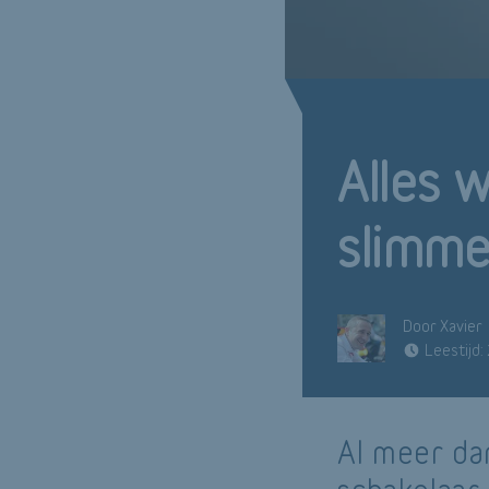
Alles 
slimme
Door Xavier
Leestijd:
Al meer da