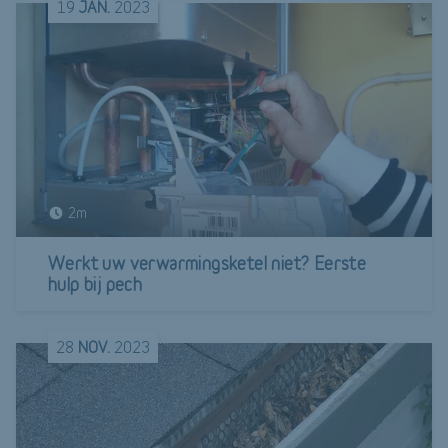
19
JAN.
2023
2m
Werkt uw verwarmingsketel niet? Eerste
hulp bij pech
28
NOV.
2023