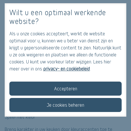
Renoveer uw werkblad en afwerkingen
Wilt u een optimaal werkende
Kies een geschikt werkblad
website?
Het werkblad is een centraal element in uw keuken. Kies een
Als u onze cookies accepteert, werkt de website
duurzaam, onderhoudsvriendelijk en esthetisch blad,
optimaal voor u, kunnen we u beter van dienst zijn en
bijvoorbeeld uit kwarts, graniet of massief hout.
krijgt u gepersonaliseerde content te zien. Natuurlijk kunt
u ze ook weigeren en plaatsen we alleen de functionele
Geef uw muren en vloeren een opfrisbeurt
cookies. U kunt uw voorkeur later wijzigen. Lees hier
Tegels, acrylverf en laminaat: het zijn maar enkele
meer over in ons
privacy- en cookiebeleid
.
mogelijkheden om uw muren en vloeren op te frissen. Geef de
voorkeur aan moderne, duurzame en onderhoudsvriendelijke
Accepteren
materialen.
Je cookies beheren
Leg persoonlijke accenten
Speel met kleur
Breng karakter in uw keuken door kleuraccenten toe te