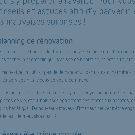
de s’y préparer à l’avance. Pour vous
nseils et astuces afin d’y parvenir 
es mauvaises surprises !
planning de rénovation
st de définir le budget dont vous disposez. Selon le chantier engagé
les tâches à accomplir, qu’il s’agisse de l’isolation, l’électricité, etc.
 rénovation, n’oubliez pas de demander un permis de construire si 
z les services municipaux de votre commune.
soins actuels et futurs de votre foyer. Prévoyez un nombre de cha
pièces de vie, etc. Choisissez également des matériaux adaptés, o
ours bénéfique ! De nouveaux travaux d'intérieur peuvent être eng
ériel est de mauvaise qualité.
réseau électrique complet