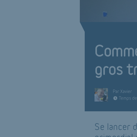
Comme
gros t
Par Xavier
Temps de 
Se lancer d