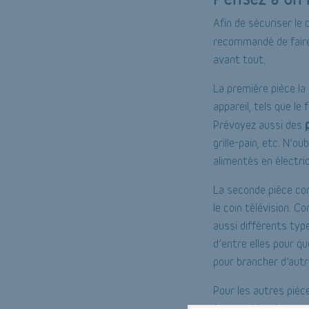
Afin de sécuriser le 
recommandé de faire
avant tout.
La première pièce la
appareil, tels que le 
Prévoyez aussi des
grille-pain, etc. N’o
alimentés en électric
La seconde pièce con
le coin télévision. C
aussi différents type
d’entre elles pour qu
pour brancher d’autr
Pour les autres pièc
à vous aider des con