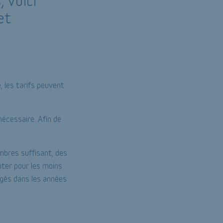
, voici
et
, les tarifs peuvent
nécessaire. Afin de
mbres suffisant, des
pter pour les moins
agés dans les années