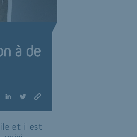
n à de
le et il est