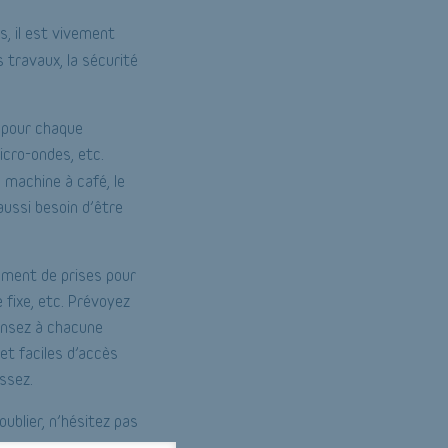
s, il est vivement
s travaux, la sécurité
e pour chaque
micro-ondes, etc.
a machine à café, le
 aussi besoin d’être
mment de prises pour
e fixe, etc. Prévoyez
pensez à chacune
et faciles d’accès
ssez.
ublier, n’hésitez pas