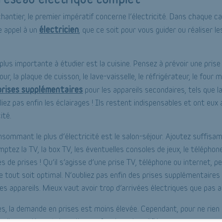
chantier, le premier impératif concerne l’électricité. Dans chaque ca
électricien
 appel à un
, que ce soit pour vous guider ou réaliser le
 plus importante à étudier est la cuisine. Pensez à prévoir une pris
four, la plaque de cuisson, le lave-vaisselle, le réfrigérateur, le four 
prises supplémentaires
pour les appareils secondaires, tels que l
ubliez pas enfin les éclairages ! Ils restent indispensables et ont eux
ité.
sommant le plus d’électricité est le salon-séjour. Ajoutez suffisa
omptez la TV, la box TV, les éventuelles consoles de jeux, le téléphon
s de prises ! Qu’il s’agisse d’une prise TV, téléphone ou internet, 
e tout soit optimal. N’oubliez pas enfin des prises supplémentaires 
es appareils. Mieux vaut avoir trop d’arrivées électriques que pas a
es, la demande en prises est moins élevée. Cependant, pour ne rien o
seils supplémentaires d’un professionnel qualifié.