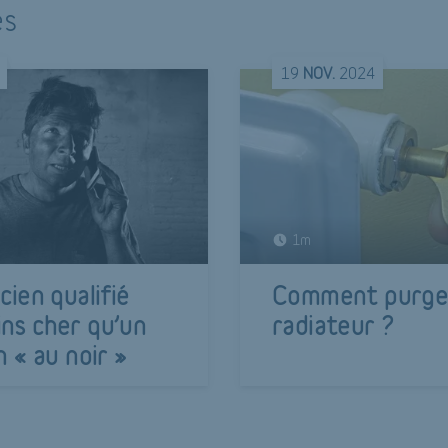
és
19
NOV.
2024
1m
cien qualifié
Comment purge
ns cher qu’un
radiateur ?
n « au noir »