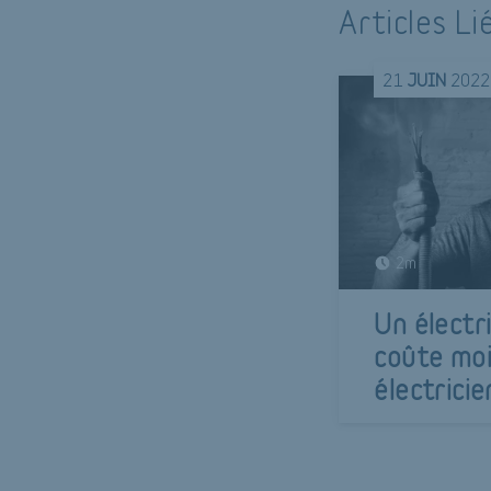
Articles Li
21
JUIN
2022
2m
Un électri
coûte moi
électricie