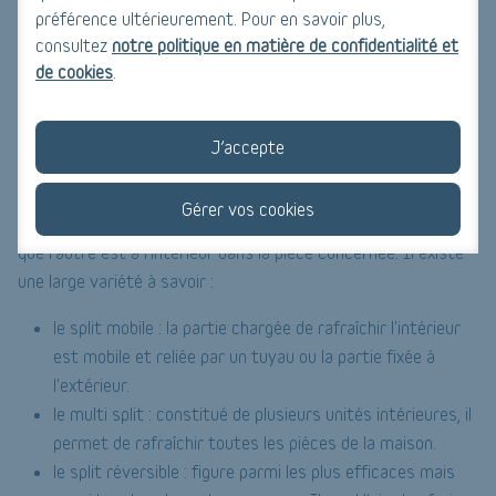
Son installation nécessite de faire un trou dans le mur afin de
préférence ultérieurement. Pour en savoir plus,
faire passer le conduit d'évacuation vers l'extérieur. Il reste le
consultez
notre politique en matière de confidentialité et
de cookies
.
meilleur choix pour les appartements.
Le climatiseur split
J’accepte
Le climatiseur split à usage domestique, peut aussi être
utilisé dans les grandes entreprises. Il est composé de 2
Gérer vos cookies
parties, voire plus. Une partie est toujours à l'extérieur tandis
que l'autre est à l'intérieur dans la pièce concernée. Il existe
une large variété à savoir :
le split mobile : la partie chargée de rafraîchir l'intérieur
est mobile et reliée par un tuyau ou la partie fixée à
l'extérieur.
le multi split : constitué de plusieurs unités intérieures, il
permet de rafraîchir toutes les pièces de la maison.
le split réversible : figure parmi les plus efficaces mais