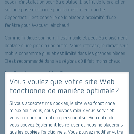
besoin d'installation pour être utilisé. Il suffit de le brancher
sur une prise électrique pour la mettre en marche.
Cependant, il est conseillé de le placer à proximité d'une
fenêtre pour évacuer l'air chaud.
Comme l'indique son nom, il est mobile et peut être aisément
déplacé d'une pièce à une autre. Moins efficace, le climatiseur
mobile consomme plus et est limité dans les grandes pièces.
Il est recommandé dans les régions où il fait moins chaud.
Le climatiseur monobloc fixe
Vous voulez que votre site Web
Contrairement au climatiseur mobile, le monobloc fixe est
fonctionne de manière optimale?
directement enchâssé dans le mur. Ne pouvant être déplacé,
il est plus efficace et très puissant. Constitué en un seul bloc,
Si vous acceptez nos cookies, le site web fonctionne
il assure le conditionnement d'une grande pièce. Cependant, il
mieux pour vous, nous pouvons mieux vous servir et
vous obtenez un contenu personnalisé. Bien entendu,
faudra en installer plusieurs pour assurer la climatisation de
vous pouvez également les refuser et nous ne placerons
toute une maison.
que les cookies fonctionnels. Vous pouvez modifier votre