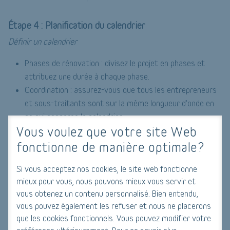
Étape 4 : Planification du calendrier
Définir un calendrier
Phases de rénovation : divisez le projet en phases et
attribuez une durée à chaque phase.
Coordination : assurez-vous que tous les entrepreneurs
et sous-traitants sont sur la même longueur d'onde en
ce qui concerne le calendrier.
Vous voulez que votre site Web
Étape 5 : Permis et régulations
fonctionne de manière optimale?
Vérification des régulations locales
Si vous acceptez nos cookies, le site web fonctionne
mieux pour vous, nous pouvons mieux vous servir et
Permis nécessaires : en Belgique, certains travaux
vous obtenez un contenu personnalisé. Bien entendu,
nécessitent des permis spécifiques. Assurez-vous d'être en
vous pouvez également les refuser et nous ne placerons
conformité avec toutes les régulations locales.
que les cookies fonctionnels. Vous pouvez modifier votre