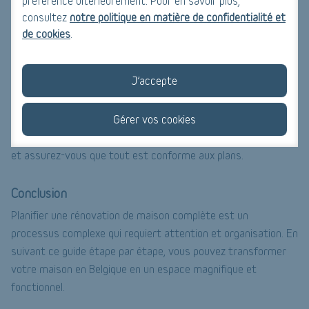
préférence ultérieurement. Pour en savoir plus,
Étape 6 : Préparation et réalisation
consultez
notre politique en matière de confidentialité et
Préparation de l'espace
de cookies
.
Déménagement des meubles : préparez l'espace en déplaçant
les meubles et les objets de valeur.
J’accepte
Suivi du projet
Gérer vos cookies
Supervision : surveillez régulièrement l'avancement du projet
et assurez-vous que tout est conforme aux plans.
Conclusion
Planifier une rénovation de maison complète est un
processus complexe qui requiert attention et organisation. En
suivant ce guide étape par étape, vous pouvez transformer
votre maison en Belgique en un espace magnifique et
fonctionnel.