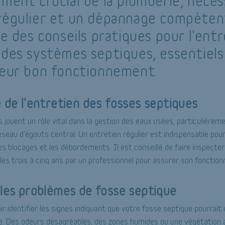
ément crucial de la plomberie, néces
régulier et un dépannage compéten
re des conseils pratiques pour l'entr
 des systèmes septiques, essentiels
leur bon fonctionnement.
 de l'entretien des fosses septiques
 jouent un rôle vital dans la gestion des eaux usées, particulièrem
seau d'égouts central. Un entretien régulier est indispensable pour
es blocages et les débordements. Il est conseillé de faire inspecte
les trois à cinq ans par un professionnel pour assurer son fonctio
les problèmes de fosse septique
oir identifier les signes indiquant que votre fosse septique pourrait
ère. Des odeurs désagréables, des zones humides ou une végétatio