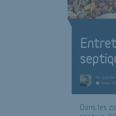
Entret
septiq
Par Quentin
Temps de 
Dans les zo