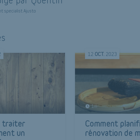
t specialist Ajusto
és
2
12
OCT.
2023
1m
traiter
Comment planif
ment un
rénovation de m