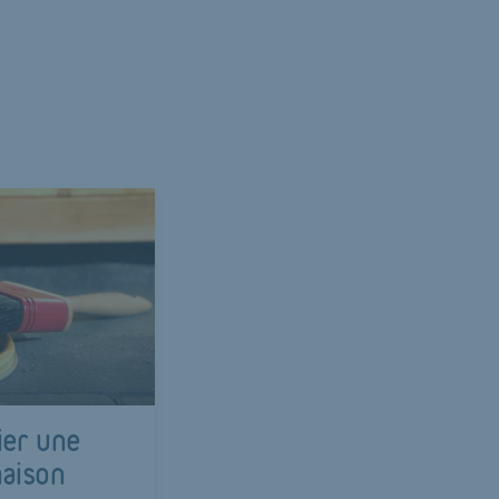
ier une
aison