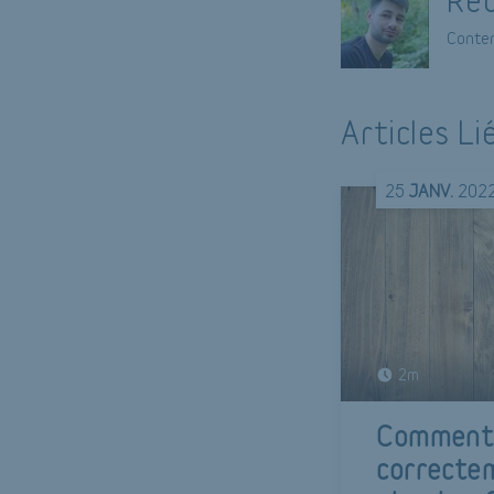
Conten
Articles Li
25
JANV.
202
2m
Comment 
correcte