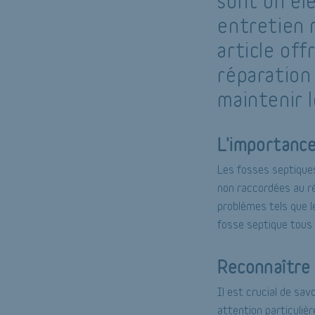
sont un él
entretien 
article off
réparation
maintenir 
L'importance
Les fosses septiques
non raccordées au ré
problèmes tels que l
fosse septique tous 
Reconnaître 
Il est crucial de sav
attention particuli