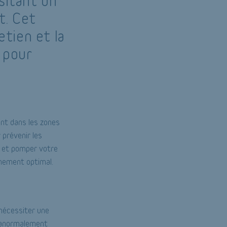
sitant un
t. Cet
etien et la
 pour
ent dans les zones
 prévenir les
r et pomper votre
nnement optimal.
 nécessiter une
n anormalement