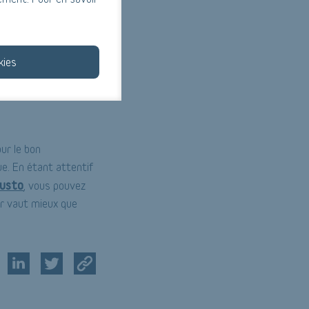
el est inestimable.
réparation des
apté à vos besoins
kies
n de prendre soin de
ur le bon
e. En étant attentif
justo
, vous pouvez
ir vaut mieux que