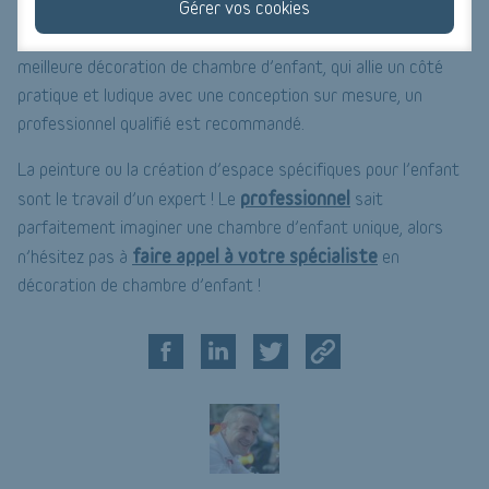
Gérer vos cookies
peut s'épanouir et profiter pleinement d’une chambre qui le
rassure et qui l’aide à prendre confiance en lui. Pour une
meilleure décoration de chambre d’enfant, qui allie un côté
pratique et ludique avec une conception sur mesure, un
professionnel qualifié est recommandé.
La peinture ou la création d’espace spécifiques pour l’enfant
professionnel
sont le travail d’un expert ! Le
sait
parfaitement imaginer une chambre d’enfant unique, alors
faire appel à votre spécialiste
n’hésitez pas à
en
décoration de chambre d’enfant !