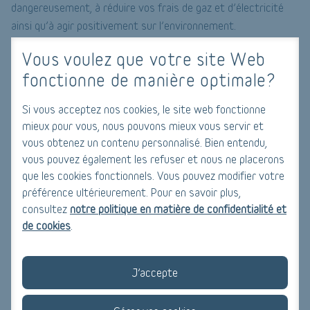
dangereusement, à réduire vos frais de gaz et d’électricité
ainsi qu’à agir positivement sur l’environnement.
Vous voulez que votre site Web
Combien ça coûte ?
fonctionne de manière optimale?
Le prix d’un audit Logement en Wallonie dépend des tarifs
appliqués par le prestataire auquel vous ferez appel. Il varie
Si vous acceptez nos cookies, le site web fonctionne
Primes
entre 1.000 et 2.000 euros. Le montant des
mieux pour vous, nous pouvons mieux vous servir et
Habitation
ne sera pas supérieur à 70% du montant total
vous obtenez un contenu personnalisé. Bien entendu,
vous pouvez également les refuser et nous ne placerons
des factures.
que les cookies fonctionnels. Vous pouvez modifier votre
Faites cependant attention à bien respecter l’ordre énoncé
préférence ultérieurement. Pour en savoir plus,
par le plan établi par l’auditeur et d’envoyer vos demandes de
consultez
notre politique en matière de confidentialité et
subvention au fur et à mesure de l’avancement du chantier. Si
de cookies
.
vous prenez un peu trop de libertés, l’argent ne vous sera pas
versé.
J’accepte
Dès que votre audit sera terminé et que vous aurez pris la
décision de démarrer, nos spécialistes seront là pour vous.