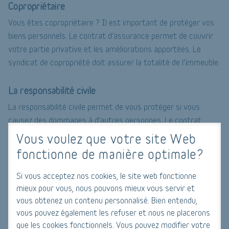
Copropriétaire
Vous êtes copropriétaire ? Il est important de protéger vos
biens personnels. Le contrat d’assurance permet de couvrir
votre partie privative et les améliorations apportées. Le
syndicat de copropriété doit assurer la totalité de l’immeuble.
La responsabilité civile
La responsabilité civile permet de vous protéger si vous
causez des dommages à d’autres personnes. Le contrat
d’assurance peut protéger contre les blessures ou les
Vous voulez que votre site Web
dommages matériels. Par exemple, si votre logement est
fonctionne de manière optimale?
inondé et que cela se propage dans l’appartement de votre
voisin, la responsabilité civile vous couvre. Aussi, si votre
Si vous acceptez nos cookies, le site web fonctionne
chien déchire un fauteuil chez votre ami, le contrat
mieux pour vous, nous pouvons mieux vous servir et
d’assurance peut le dédommager.
vous obtenez un contenu personnalisé. Bien entendu,
vous pouvez également les refuser et nous ne placerons
que les cookies fonctionnels. Vous pouvez modifier votre
Faire des économies avec l’assurance habitation