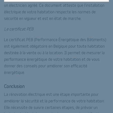
un électricien agréé. Ce document atteste que l'installation
électrique de votre habitation respecte les normes de
sécurité en vigueur et est en état de marche.
Le certificat PEB
Le certificat PEB (Performance Énergétique des Bâtiments)
est également obligatoire en Belgique pour toute habitation
destinée à la vente ou à la location. Il permet de mesurer la
performance énergétique de votre habitation et de vous
donner des conseils pour améliorer son efficacité
énergétique.
Conclusion
La rénovation électrique est une étape importante pour
améliorer la sécurité et la performance de votre habitation.
Elle nécessite de suivre certaines étapes, de prévoir un