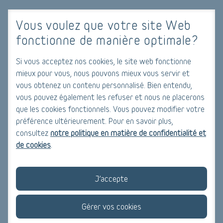
Il existe plusieurs subventions et aides financières
Vous voulez que votre site Web
disponibles en Belgique pour encourager les propriétaires à
fonctionne de manière optimale?
rénover leur habitation de manière durable. Parmi elles, on
peut citer les aides de l'Agence wallonne pour l'efficacité
Si vous acceptez nos cookies, le site web fonctionne
énergétique (AWE), de l'Agence flamande pour l'efficacité
mieux pour vous, nous pouvons mieux vous servir et
énergétique (Vlaamse Energie Maatschappij - VEM) ou encore
vous obtenez un contenu personnalisé. Bien entendu,
de l'Union des villes et communes de Wallonie (UVCW).
vous pouvez également les refuser et nous ne placerons
N'hésitez pas à vous renseigner auprès de votre commune ou
que les cookies fonctionnels. Vous pouvez modifier votre
de ces agences pour savoir si vous êtes éligibles à ces aides
préférence ultérieurement. Pour en savoir plus,
financières.
consultez
notre politique en matière de confidentialité et
de cookies
.
La certification obligatoire pour une rénovation
électrique
J’accepte
Le certificat de conformité
Gérer vos cookies
Une fois les travaux de rénovation électrique terminés, il est
certificat de conformité
obligatoire de faire établir un
par