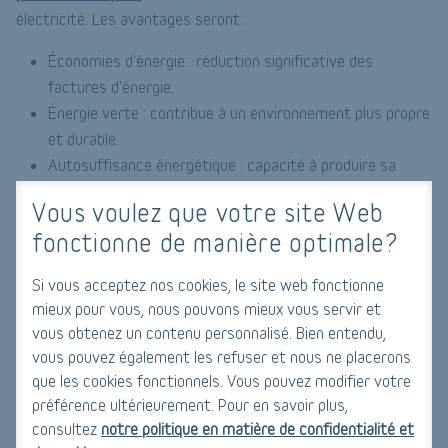
électricité. Les avantages seront :
Économies d'énergie : réduction significative des
factures d'énergie.
Énergie verte : contribue à un environnement plus propre
et durable.
Autosuffisance énergétique : capacité à produire sa
propre énergie.
Vous voulez que votre site Web
fonctionne de manière optimale?
Borne de recharge pour voiture électrique
Avec l'essor des voitures électriques, la maison du futur
Si vous acceptez nos cookies, le site web fonctionne
comprendra une borne de recharge dédiée.
mieux pour vous, nous pouvons mieux vous servir et
vous obtenez un contenu personnalisé. Bien entendu,
Facilité d'utilisation : rechargez votre véhicule à la
vous pouvez également les refuser et nous ne placerons
maison.
que les cookies fonctionnels. Vous pouvez modifier votre
Écologique : soutient la transition vers une mobilité plus
préférence ultérieurement. Pour en savoir plus,
propre.
consultez
notre politique en matière de confidentialité et