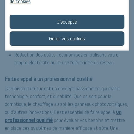
de cookies
.
Batterie domestique pour stocker l'électricité
Les maisons du futur disposeront d'une batterie domestique
J’accepte
pour stocker l'énergie produite par les panneaux solaires.
Gérer vos cookies
Utilisation flexible de l'énergie : utilisez l'énergie stockée
pendant les heures creuses.
Réduction des coûts : économisez en utilisant votre
propre électricité au lieu de l'électricité du réseau.
Faites appel à un professionnel qualifié
La maison du futur est un concept passionnant qui marie
technologie, confort, et durabilité. Que ce soit pour la
domotique, le chauffage au sol, les panneaux photovoltaïques,
un
ou d'autres innovations, il est essentiel de faire appel à
professionnel qualifié
pour évaluer vos besoins et mettre
en place ces systèmes de manière efficace et sûre. Une