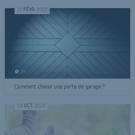
22
FÉVR.
2022
2m
Comment choisir une porte de garage ?
18
OCT.
2022