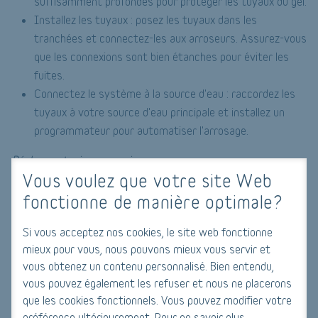
suffisamment profondes pour protéger les tuyaux du gel.
Installez les tuyaux : posez les tuyaux dans les
tranchées et connectez-les aux arroseurs. Assurez-vous
que les connexions sont bien étanches pour éviter les
fuites.
Connectez le système à la source d'eau : raccordez les
tuyaux à votre source d'eau principale et installez un
programmateur pour automatiser l'arrosage.
Réglages et mise en service
Vous voulez que votre site Web
Programmez le contrôleur : configurez le contrôleur pour
fonctionne de manière optimale?
arroser aux meilleures heures de la journée,
généralement tôt le matin ou tard le soir pour minimiser
Si vous acceptez nos cookies, le site web fonctionne
l'évaporation.
mieux pour vous, nous pouvons mieux vous servir et
Testez le système : allumez le système et vérifiez que
vous obtenez un contenu personnalisé. Bien entendu,
tous les arroseurs fonctionnent correctement et
vous pouvez également les refuser et nous ne placerons
que les cookies fonctionnels. Vous pouvez modifier votre
couvrent les zones prévues.
préférence ultérieurement. Pour en savoir plus,