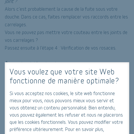
joint ?
Alors c'est probablement la cause de la fuite sous votre
douche. Dans ce cas, faites remplacer vos raccords entre les
carrelages.
Vous ne pouvez pas mettre votre couteau entre les joints de
vos carrelages ?
Passez ensuite à l'étape 4 : Vérification de vos rosaces.
Étape 4 : vérification de vos rosaces
Vous voulez que votre site Web
Vérifiez si vous pouvez dévisser vos rosaces d'au moins 2 cm.
fonctionne de manière optimale?
Les rosaces se trouvent derrière votre mitigeur de douche.
Impossible de dévisser les rosaces d'au moins 2 cm ?
Si vous acceptez nos cookies, le site web fonctionne
Ensuite, le plan étape par étape pour trouver une fuite se
mieux pour vous, nous pouvons mieux vous servir et
termine ici. Sans expertise et équipement professionnel, vous
vous obtenez un contenu personnalisé. Bien entendu,
ne pouvez pas faire d'autres contrôles. Passez à l'étape
vous pouvez également les refuser et nous ne placerons
suivante et vérifiez l'écoulement de votre douche.
que les cookies fonctionnels. Vous pouvez modifier votre
préférence ultérieurement. Pour en savoir plus,
Pouvez-vous dévisser les rosaces de 2 cm ?