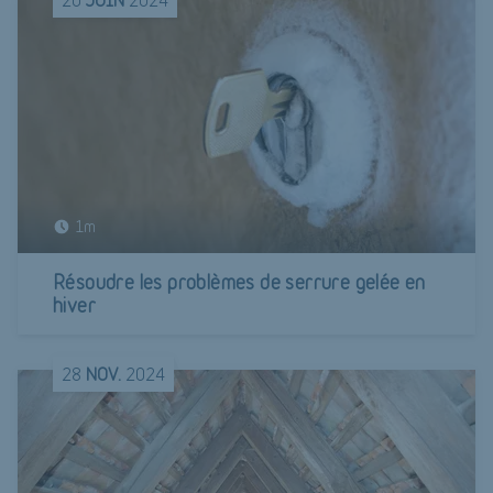
1m
Résoudre les problèmes de serrure gelée en
hiver
28
NOV.
2024