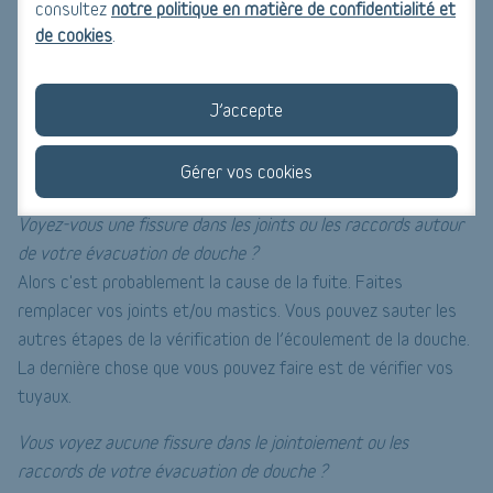
consultez
notre politique en matière de confidentialité et
Regarder derrière la rosace si vous voyez de l’eau qui suinte
de cookies
.
avant le robinet.
Le joint est-il partiellement manquant ou est-il détaché ?
J’accepte
Appliquez alors un nouveau joint.
Gérer vos cookies
Étape 5 : vérification de l'écoulement de la douche
Voyez-vous une fissure dans les joints ou les raccords autour
de votre évacuation de douche ?
Alors c'est probablement la cause de la fuite. Faites
remplacer vos joints et/ou mastics. Vous pouvez sauter les
autres étapes de la vérification de l’écoulement de la douche.
La dernière chose que vous pouvez faire est de vérifier vos
tuyaux.
Vous voyez aucune fissure dans le jointoiement ou les
raccords de votre évacuation de douche ?