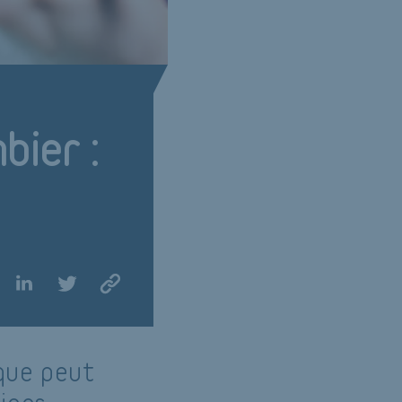
bier :
ique peut