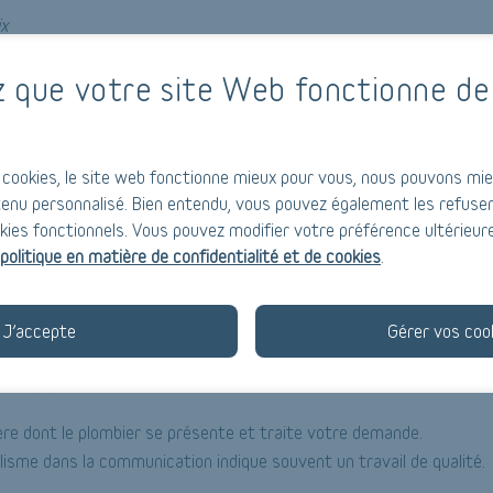
ix
t être en mesure de vous expliquer clairement les coûts.
z que votre site Web fonctionne de
prix trop bas, qui peuvent indiquer une qualité inférieure.
prix sont connus à l’avance
s
sur le site et le plombier commence 
t avant de débuter les travaux.
cookies, le site web fonctionne mieux pour vous, nous pouvons mie
enu personnalisé. Bien entendu, vous pouvez également les refuser
a communication et le professionnalisme
kies fonctionnels. Vous pouvez modifier votre préférence ultérieur
politique en matière de confidentialité et de cookies
.
ofessionnel
répond rapidement à vos appels et emails.
J’accepte
Gérer vos coo
n claire et concise est essentielle.
ionnelle
ère dont le plombier se présente et traite votre demande.
lisme dans la communication indique souvent un travail de qualité.