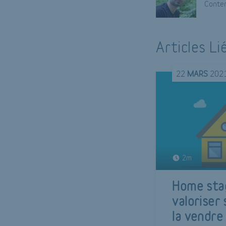
Conten
Articles Li
22
MARS
202
2m
Home sta
valoriser
la vendre