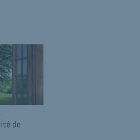
r
lité de