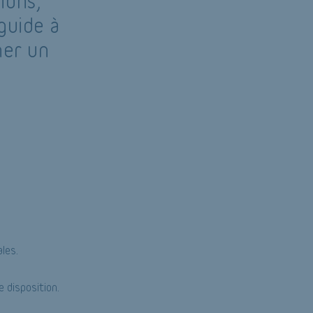
ions,
guide à
ner un
les.
 disposition.