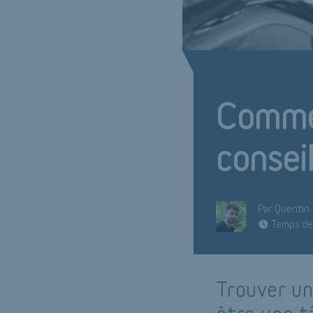
Commen
consei
Par Quentin
Temps de 
Trouver un 