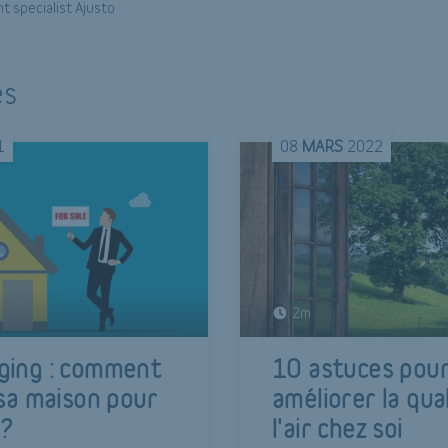
t specialist Ajusto
és
1
08
MARS
2022
2m
ging : comment
10 astuces pou
 sa maison pour
améliorer la qua
 ?
l'air chez soi