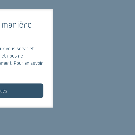
 manière
toujours par réaliser
ux vous servir et
 et nous ne
ement. Pour en savoir
kies