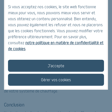
Si vous acceptez nos cookies, le site web fonctionne
5. Surveillez les signes de problèmes
mieux pour vous, nous pouvons mieux vous servir et
Restez attentif aux signes indiquant des problèmes
vous obtenez un contenu personnalisé. Bien entendu,
potentiels avec votre système de chauffage. Des bruits
vous pouvez également les refuser et nous ne placerons
anormaux, des fluctuations de température, des odeurs
que les cookies fonctionnels. Vous pouvez modifier votre
inhabituelles ou des factures d'énergie élevées peuvent être
préférence ultérieurement. Pour en savoir plus,
des signaux d'alerte.
consultez
notre politique en matière de confidentialité et
de cookies
.
Si vous remarquez l'un de ces signes, n'ignorez pas le
problème. Il est important de prendre des mesures
immédiates pour éviter des pannes coûteuses. Contactez un
J’accepte
professionnel qualifié pour diagnostiquer et réparer le
problème rapidement. Une intervention précoce peut souvent
Gérer vos cookies
éviter des réparations coûteuses et prolonger la durée de vie
de votre système de chauffage.
Conclusion