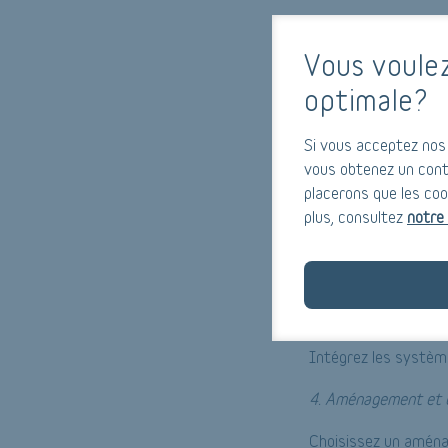
Permis nécessaires e
obtenir avant de co
Vous voule
optimale?
Comment conv
Si vous acceptez nos 
1. Planification
vous obtenez un cont
Planifier en détail 
placerons que les coo
plus, consultez
notre 
2. Isolation
isolation
L'
adéquate 
3. Installation élect
Intégrez les systè
4. Aménagement et 
Choisissez un aména