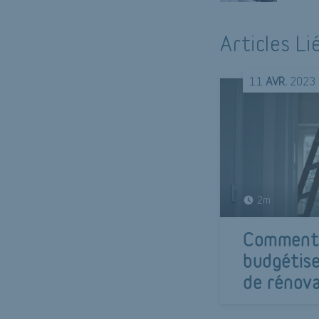
Articles Li
11
AVR.
2023
2m
Comment p
budgétise
de rénova