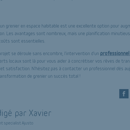
un grenier en espace habitable est une excellente option pour augm
on. Les avantages sont nombreux, mais une planification minutieu
oûts sont essentielles.
professionnel 
projet se déroule sans encombre, l'intervention d'un
erts locaux sont là pour vous aider à concrétiser vos rêves de tra
 et satisfaction. N'hésitez pas à contacter un professionnel dès auj
ransformation de grenier un succès total !
igé par Xavier
t specialist Ajusto