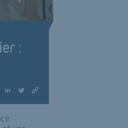
er :
nce