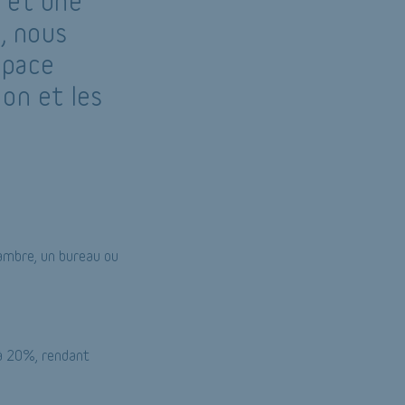
e et une
, nous
space
on et les
hambre, un bureau ou
'à 20%, rendant