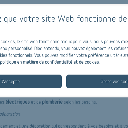
n Belgique : certains travaux nécessitent des permis spécifiques.
mmencer les travaux.
z que votre site Web fonctionne de
ertir un grenier en espace habitable ?
cookies, le site web fonctionne mieux pour vous, nous pouvons mie
enu personnalisé. Bien entendu, vous pouvez également les refuser
avec un architecte ou designer professionnel pour garantir une conve
kies fonctionnels. Vous pouvez modifier votre préférence ultérieur
politique en matière de confidentialité et de cookies
.
garantit une température confortable et réduit les coûts énergét
J’accepte
Gérer vos coo
rique et de plomberie
électriques
plomberie
mes
et de
selon les besoins.
décoration
gement et une décoration qui correspondent à vos besoins et à vot