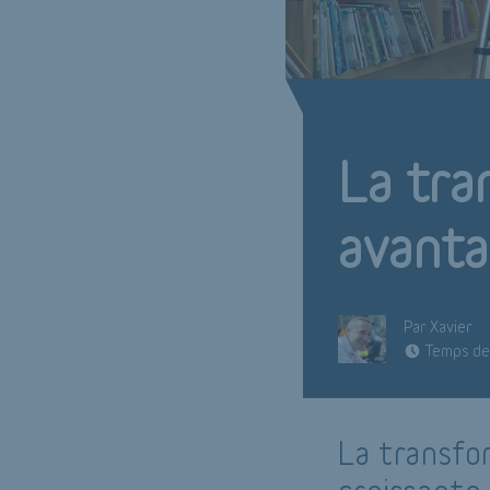
La tra
avanta
Par Xavier
Temps de 
La transfo