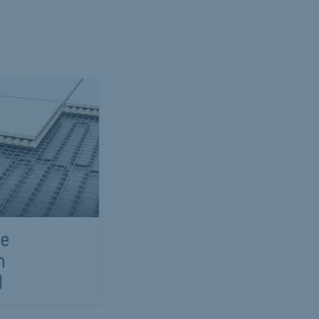
de
n
l