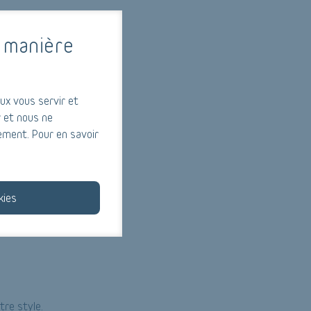
 Assurez-vous de les
 manière
ux vous servir et
 et nous ne
rsion réussie.
ement. Pour en savoir
iques.
kies
re style.