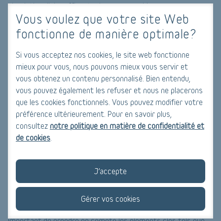
circulation d'air suffisante dans vos combles.
Vous voulez que votre site Web
fonctionne de manière optimale?
Faire appel à un professionnel
L'isolation des combles peut être un travail fastidieux et
Si vous acceptez nos cookies, le site web fonctionne
complexe, surtout si vous n'avez pas l'expérience et les
mieux pour vous, nous pouvons mieux vous servir et
compétences nécessaires. Pour vous assurer une isolation
vous obtenez un contenu personnalisé. Bien entendu,
efficace et conforme aux normes en vigueur, il est
vous pouvez également les refuser et nous ne placerons
faire appel à un professionnel qualifié
recommandé de
. Un
que les cookies fonctionnels. Vous pouvez modifier votre
professionnel pourra évaluer l'état de votre toiture, choisir le
préférence ultérieurement. Pour en savoir plus,
consultez
notre politique en matière de confidentialité et
bon isolant, installer l'isolant de manière optimale et s'assurer
de cookies
.
d'une ventilation adéquate.
Conclusion
J’accepte
Isoler efficacement vos combles est un investissement
rentable pour améliorer le confort thermique de votre maison
Gérer vos cookies
et réduire votre consommation d'énergie. Cependant, il est
important de prendre en compte les éléments clés tels que