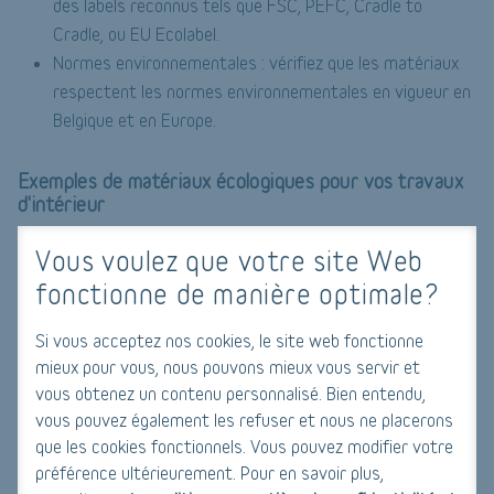
des labels reconnus tels que FSC, PEFC, Cradle to
Cradle, ou EU Ecolabel.
Normes environnementales : vérifiez que les matériaux
respectent les normes environnementales en vigueur en
Belgique et en Europe.
Exemples de matériaux écologiques pour vos travaux
d'intérieur
1. Peintures écologiques
Vous voulez que votre site Web
Peintures à base d'eau : elles contiennent moins de COV
fonctionne de manière optimale?
que les peintures à base de solvants.
Si vous acceptez nos cookies, le site web fonctionne
Peintures naturelles : composées d'ingrédients naturels
mieux pour vous, nous pouvons mieux vous servir et
comme les huiles végétales, les cires et les pigments
vous obtenez un contenu personnalisé. Bien entendu,
minéraux.
vous pouvez également les refuser et nous ne placerons
que les cookies fonctionnels. Vous pouvez modifier votre
2. Revêtements de sol écologiques
préférence ultérieurement. Pour en savoir plus,
Parquet en bois certifié : assurez-vous qu'il provient de